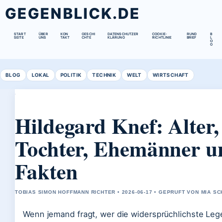
GEGENBLICK.DE
START
ÜBER
KON
GESCHI
DATENSCHUTZER
COOKIE-
RUND
B
SEITE
UNS
TAKT
CHTE
KLÄRUNG
RICHTLINIE
BRIEF
L
O
G
BLOG
LOKAL
POLITIK
TECHNIK
WELT
WIRTSCHAFT
Hildegard Knef: Alter,
Tochter, Ehemänner u
Fakten
TOBIAS SIMON HOFFMANN RICHTER • 2026-06-17 • GEPRUFT VON MIA S
Wenn jemand fragt, wer die widersprüchlichste Le