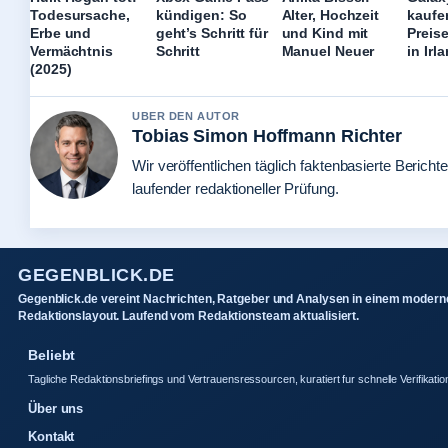
Todesursache,
kündigen: So
Alter, Hochzeit
kaufe
Erbe und
geht’s Schritt für
und Kind mit
Preis
Vermächtnis
Schritt
Manuel Neuer
in Irl
(2025)
UBER DEN AUTOR
Tobias Simon Hoffmann Richter
Wir veröffentlichen täglich faktenbasierte Berichte
laufender redaktioneller Prüfung.
GEGENBLICK.DE
Gegenblick.de vereint Nachrichten, Ratgeber und Analysen in einem modern
Redaktionslayout. Laufend vom Redaktionsteam aktualisiert.
Beliebt
Tagliche Redaktionsbriefings und Vertrauensressourcen, kuratiert fur schnelle Verifikatio
Über uns
Kontakt