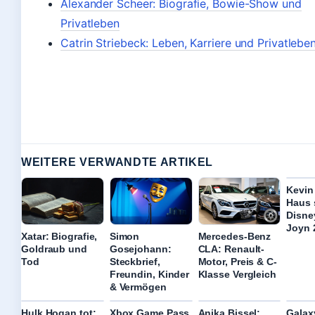
Alexander Scheer: Biografie, Bowie-Show und
Privatleben
Catrin Striebeck: Leben, Karriere und Privatlebe
WEITERE VERWANDTE ARTIKEL
Kevin 
Haus 
Disne
Joyn 
Xatar: Biografie,
Simon
Mercedes-Benz
Goldraub und
Gosejohann:
CLA: Renault-
Tod
Steckbrief,
Motor, Preis & C-
Freundin, Kinder
Klasse Vergleich
& Vermögen
Hulk Hogan tot:
Xbox Game Pass
Anika Bissel:
Galax