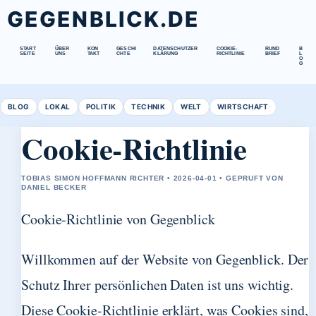
GEGENBLICK.DE
START
ÜBER
KON
GESCHI
DATENSCHUTZER
COOKIE-
RUND
B
SEITE
UNS
TAKT
CHTE
KLÄRUNG
RICHTLINIE
BRIEF
L
O
G
BLOG
LOKAL
POLITIK
TECHNIK
WELT
WIRTSCHAFT
Cookie-Richtlinie
TOBIAS SIMON HOFFMANN RICHTER • 2026-04-01 • GEPRUFT VON
DANIEL BECKER
Cookie-Richtlinie von Gegenblick
Willkommen auf der Website von Gegenblick. Der
Schutz Ihrer persönlichen Daten ist uns wichtig.
Diese Cookie-Richtlinie erklärt, was Cookies sind,