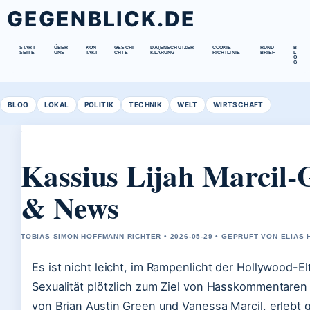
GEGENBLICK.DE
START
ÜBER
KON
GESCHI
DATENSCHUTZER
COOKIE-
RUND
B
SEITE
UNS
TAKT
CHTE
KLÄRUNG
RICHTLINIE
BRIEF
L
O
G
BLOG
LOKAL
POLITIK
TECHNIK
WELT
WIRTSCHAFT
Kassius Lijah Marcil-G
& News
TOBIAS SIMON HOFFMANN RICHTER • 2026-05-29 • GEPRUFT VON ELIAS
Es ist nicht leicht, im Rampenlicht der Hollywood
Sexualität plötzlich zum Ziel von Hasskommentaren 
von Brian Austin Green und Vanessa Marcil, erlebt