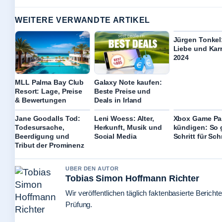
WEITERE VERWANDTE ARTIKEL
Jürgen Tonkel
Liebe und Karr
2024
MLL Palma Bay Club
Galaxy Note kaufen:
Resort: Lage, Preise
Beste Preise und
& Bewertungen
Deals in Irland
Jane Goodalls Tod:
Leni Woess: Alter,
Xbox Game Pa
Todesursache,
Herkunft, Musik und
kündigen: So 
Beerdigung und
Social Media
Schritt für Schr
Tribut der Prominenz
UBER DEN AUTOR
Tobias Simon Hoffmann Richter
Wir veröffentlichen täglich faktenbasierte Berichte
Prüfung.