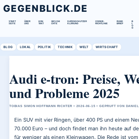
GEGENBLICK.DE
START
ÜBER
KON
GESCHI
DATENSCHUTZER
COOKIE-
RUND
B
SEITE
UNS
TAKT
CHTE
KLÄRUNG
RICHTLINIE
BRIEF
L
O
G
BLOG
LOKAL
POLITIK
TECHNIK
WELT
WIRTSCHAFT
Audi e-tron: Preise, W
und Probleme 2025
TOBIAS SIMON HOFFMANN RICHTER • 2026-06-15 • GEPRUFT VON DANIE
Ein SUV mit vier Ringen, über 400 PS und einem Neu
70.000 Euro – und doch findet man ihn heute auf
für weniger als einen Kleinwagen. Die Rede ist vom