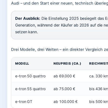
Audi – und den Start einer neuen, technisch überl
Der Ausblick:
Die Einstellung 2025 besiegelt das E
Generation, während der Käufer ab 2026 auf die n
setzen kann.
Drei Modelle, drei Welten – ein direkter Vergleich z
MODELL
NEUPREIS (CA.)
REICHWEI
e-tron 50 quattro
ab 69.000 €
ca. 330 k
e-tron 55 quattro
ab 75.000 €
bis 436 k
e-tron GT
ab 100.000 €
bis 500 k