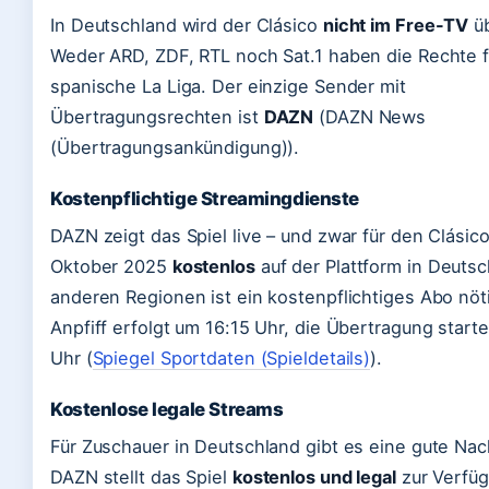
In Deutschland wird der Clásico
nicht im Free-TV
üb
Weder ARD, ZDF, RTL noch Sat.1 haben die Rechte f
spanische La Liga. Der einzige Sender mit
Übertragungsrechten ist
DAZN
(DAZN News
(Übertragungsankündigung)).
Kostenpflichtige Streamingdienste
DAZN zeigt das Spiel live – und zwar für den Clásic
Oktober 2025
kostenlos
auf der Plattform in Deutsc
anderen Regionen ist ein kostenpflichtiges Abo nöt
Anpfiff erfolgt um 16:15 Uhr, die Übertragung start
Uhr (
Spiegel Sportdaten (Spieldetails)
).
Kostenlose legale Streams
Für Zuschauer in Deutschland gibt es eine gute Nac
DAZN stellt das Spiel
kostenlos und legal
zur Verfü