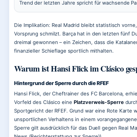
Trend der letzten Jahre spricht für wachsende Par
Die Implikation: Real Madrid bleibt statistisch vorne
Vorsprung schmilzt. Barça hat in den letzten fünf D
dreimal gewonnen – ein Zeichen, dass die Katalane
finanzieller Schieflage sportlich mithalten.
Warum ist Hansi Flick im Clásico ges
Hintergrund der Sperre durch die RFEF
Hansi Flick, der Cheftrainer des FC Barcelona, erhie
Vorfeld des Clásico eine
Platzverweis-Sperre
durc
Sportgericht der RFEF. Grund war eine Rote Karte
unsportlichen Verhaltens in einem vorangegangenen
Sperre gilt ausdrücklich für das Duell gegen Real M
News (Berichterstattung zur Sperre)).