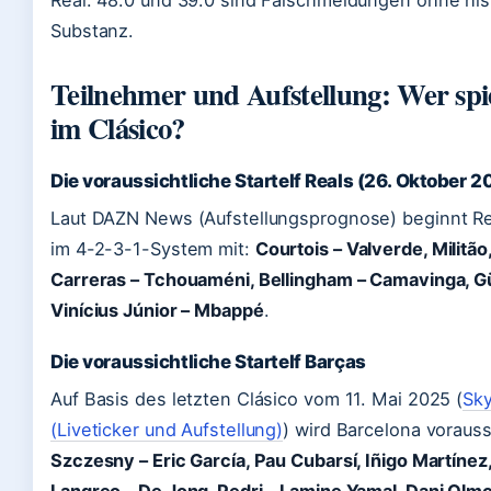
Substanz.
Teilnehmer und Aufstellung: Wer spi
im Clásico?
Die voraussichtliche Startelf Reals (26. Oktober 2
Laut DAZN News (Aufstellungsprognose) beginnt Re
im 4-2-3-1-System mit:
Courtois – Valverde, Militão
Carreras – Tchouaméni, Bellingham – Camavinga, Gü
Vinícius Júnior – Mbappé
.
Die voraussichtliche Startelf Barças
Auf Basis des letzten Clásico vom 11. Mai 2025 (
Sky
(Liveticker und Aufstellung)
) wird Barcelona vorauss
Szczesny – Eric García, Pau Cubarsí, Iñigo Martínez
Langreo – De Jong, Pedri – Lamine Yamal, Dani Olmo