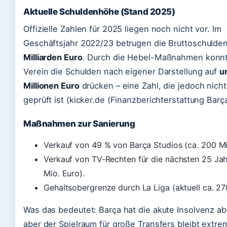
Aktuelle Schuldenhöhe (Stand 2025)
Offizielle Zahlen für 2025 liegen noch nicht vor. Im
Geschäftsjahr 2022/23 betrugen die Bruttoschulde
Milliarden Euro
. Durch die Hebel-Maßnahmen konnt
Verein die Schulden nach eigener Darstellung auf
u
Millionen Euro
drücken – eine Zahl, die jedoch nich
geprüft ist (kicker.de (Finanzberichterstattung Barça
Maßnahmen zur Sanierung
Verkauf von 49 % von Barça Studios (ca. 200 Mi
Verkauf von TV-Rechten für die nächsten 25 Jah
Mio. Euro).
Gehaltsobergrenze durch La Liga (aktuell ca. 27
Was das bedeutet: Barça hat die akute Insolvenz 
aber der Spielraum für große Transfers bleibt extre