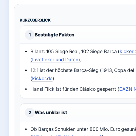
KURZÜBERBLICK
Bestätigte Fakten
1
Bilanz: 105 Siege Real, 102 Siege Barça (
kicker.
(Liveticker und Daten)
)
12:1 ist der höchste Barça-Sieg (1913, Copa del
(
kicker.de
)
Hansi Flick ist für den Clásico gesperrt (
DAZN 
Was unklar ist
2
Ob Barças Schulden unter 800 Mio. Euro gesun