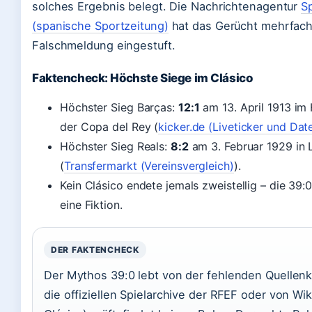
solches Ergebnis belegt. Die Nachrichtenagentur
S
(spanische Sportzeitung)
hat das Gerücht mehrfach
Falschmeldung eingestuft.
Faktencheck: Höchste Siege im Clásico
Höchster Sieg Barças:
12:1
am 13. April 1913 im 
der Copa del Rey (
kicker.de (Liveticker und Dat
Höchster Sieg Reals:
8:2
am 3. Februar 1929 in 
(
Transfermarkt (Vereinsvergleich)
).
Kein Clásico endete jemals zweistellig – die 39:
eine Fiktion.
DER FAKTENCHECK
Der Mythos 39:0 lebt von der fehlenden Quellenkr
die offiziellen Spielarchive der RFEF oder von Wik