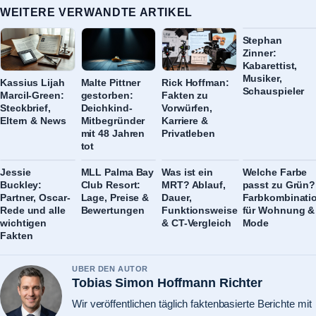
WEITERE VERWANDTE ARTIKEL
Stephan
Zinner:
Kabarettist,
Musiker,
Kassius Lijah
Malte Pittner
Rick Hoffman:
Schauspieler
Marcil-Green:
gestorben:
Fakten zu
Steckbrief,
Deichkind-
Vorwürfen,
Eltern & News
Mitbegründer
Karriere &
mit 48 Jahren
Privatleben
tot
Jessie
MLL Palma Bay
Was ist ein
Welche Farbe
Buckley:
Club Resort:
MRT? Ablauf,
passt zu Grün?
Partner, Oscar-
Lage, Preise &
Dauer,
Farbkombinati
Rede und alle
Bewertungen
Funktionsweise
für Wohnung &
wichtigen
& CT-Vergleich
Mode
Fakten
UBER DEN AUTOR
Tobias Simon Hoffmann Richter
Wir veröffentlichen täglich faktenbasierte Berichte mit