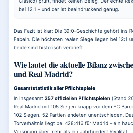
Clásico) prüft, findet keinen Beleg. Der echte Rek
bei 12:1 – und der ist beeindruckend genug.
Das Fazit ist klar: Die 39:0-Geschichte gehört ins R
Fabeln. Die höchsten realen Siege liegen bei 12:1 u
beide sind historisch verbrieft.
Wie lautet die aktuelle Bilanz zwisch
und Real Madrid?
Gesamtstatistik aller Pflichtspiele
In insgesamt
257 offiziellen Pflichtspielen
(Stand 20
Real Madrid mit 105 Siegen knapp vor dem FC Barc
102 Siegen. 52 Partien endeten unentschieden. Da
Torverhältnis liegt bei 428:416 für Madrid – ein ha
Vorsprung über mehr als ein Jahrhundert Rivalität