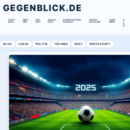
GEGENBLICK.DE
START
ÜBER
KON
GESCHI
DATENSCHUTZER
COOKIE-
RUND
B
SEITE
UNS
TAKT
CHTE
KLÄRUNG
RICHTLINIE
BRIEF
L
O
G
BLOG
LOKAL
POLITIK
TECHNIK
WELT
WIRTSCHAFT