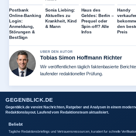
Postbank
Sonia Liebing:
Haus des
Handy
Online-Banking
Aktuelles zu
Geldes: Berlin –
verkaufe
Login:
Krankheit, Kind
Prequel oder
bekomme
Anmeldung,
& Mann
Spin-off? Alle
den best
Störungen &
Infos
Preis
BestSign
UBER DEN AUTOR
Tobias Simon Hoffmann Richter
Wir veröffentlichen täglich faktenbasierte Berichte
laufender redaktioneller Prüfung.
GEGENBLICK.DE
Gegenblick.de vereint Nachrichten, Ratgeber und Analysen in einem modern
Redaktionslayout. Laufend vom Redaktionsteam aktualisiert.
Beliebt
Tagliche Redaktionsbriefings und Vertrauensressourcen, kuratiert fur schnelle Verifikatio