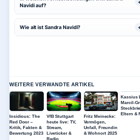
Navidi auf?
Wie alt ist Sandra Navidi?
WEITERE VERWANDTE ARTIKEL
Kassius 
Marcil-G
Steckbrie
Eltern &
Insidious: The
VfB Stuttgart
Fritz Meinecke:
Red Door –
heute live: TV,
Vermögen,
Kritik, Fakten &
Stream,
Unfall, Freundin
Bewertung 2023
Liveticker &
& Wohnort 2025
Radio