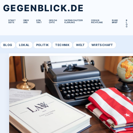
GEGENBLICK.DE
START
ÜBER
KON
GESCHI
DATENSCHUTZER
COOKIE-
RUND
B
SEITE
UNS
TAKT
CHTE
KLÄRUNG
RICHTLINIE
BRIEF
L
O
G
BLOG
LOKAL
POLITIK
TECHNIK
WELT
WIRTSCHAFT