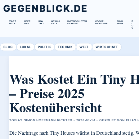
GEGENBLICK.DE
START
ÜBER
KON
GESCHI
DATENSCHUTZER
COOKIE-
RUND
B
SEITE
UNS
TAKT
CHTE
KLÄRUNG
RICHTLINIE
BRIEF
L
O
G
BLOG
LOKAL
POLITIK
TECHNIK
WELT
WIRTSCHAFT
Was Kostet Ein Tiny 
– Preise 2025
Kostenübersicht
TOBIAS SIMON HOFFMANN RICHTER • 2026-04-14 • GEPRUFT VON ELIAS
Die Nachfrage nach Tiny Houses wächst in Deutschland stetig. We