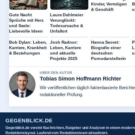
Kinder, Vermögen
B
& Geschäft
u
Gute Nacht
Laura Dahlmeier
Sprüche mit Herz
Verunglückt:
und Seele:
Todesursache &
Liebevolle Ideen
Unfallort
Bob Dylan: Leben,
Josh Radnor:
Hanna Secret:
P
Karriere, Krankheit
Leben, Karriere
Biografie einer
L
& Beziehungen
und aktuelle
deutschen
u
Projekte 2025
Pornodarstellerin
UBER DEN AUTOR
Tobias Simon Hoffmann Richter
Wir veröffentlichen täglich faktenbasierte Berichte
redaktioneller Prüfung.
GEGENBLICK.DE
Gegenblick.de vereint Nachrichten, Ratgeber und Analysen in einem modern
Redaktionslayout. Laufend vom Redaktionsteam aktualisiert.