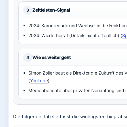
Zeitleisten-Signal
3
2024: Karriereende und Wechsel in die Funktionä
2024: Wiederheirat (Details nicht öffentlich) (
Sp
Wie es weitergeht
4
Simon Zoller baut als Direktor die Zukunft des
(
YouTube
)
Medienberichte über privaten Neuanfang sind u
Die folgende Tabelle fasst die wichtigsten biogra