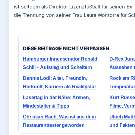
ist seitdem als Direktor Lizenzfußball für seinen Ex-
die Trennung von seiner Frau Laura Wontorra für Sc
DIESE BEITRAGE NICHT VERPASSEN
Hamburger Innensenator Ronald
D-Rex Jura
Schill – Aufstieg und Scheitern
Aussehen u
Dennis Lodi: Alter, Freundin,
Rock am Ri
Herkunft, Karriere als Realitystar
Temperatur
Lasertag in der Nähe: Arenen,
Kurt Russe
Mindestalter & Tipps
Filme, Ver
Christian Rach: Was ist aus dem
Ulrich Matt
Restauranttester geworden
und Fakte