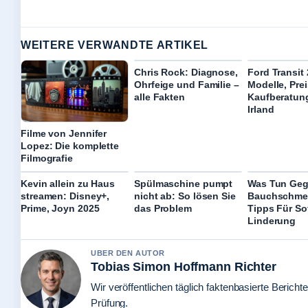
WEITERE VERWANDTE ARTIKEL
Chris Rock: Diagnose,
Ford Transit
Ohrfeige und Familie –
Modelle, Pre
alle Fakten
Kaufberatung
Irland
Filme von Jennifer
Lopez: Die komplette
Filmografie
Kevin allein zu Haus
Spülmaschine pumpt
Was Tun Ge
streamen: Disney+,
nicht ab: So lösen Sie
Bauchschme
Prime, Joyn 2025
das Problem
Tipps Für So
Linderung
UBER DEN AUTOR
Tobias Simon Hoffmann Richter
Wir veröffentlichen täglich faktenbasierte Berichte
Prüfung.