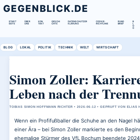
GEGENBLICK.DE
START
ÜBER
KON
GESCHI
DATENSCHUTZER
COOKIE-
RUND
B
SEITE
UNS
TAKT
CHTE
KLÄRUNG
RICHTLINIE
BRIEF
L
O
G
BLOG
LOKAL
POLITIK
TECHNIK
WELT
WIRTSCHAFT
Simon Zoller: Karrier
Leben nach der Trenn
TOBIAS SIMON HOFFMANN RICHTER • 2026-06-12 • GEPRUFT VON ELIAS
Wenn ein Profifußballer die Schuhe an den Nagel hä
einer Ära – bei Simon Zoller markierte es den Begin
ehemalige Stürmer des VfL Bochum beendete 2024 s