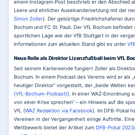
einem Instagram-Post beschrieb er den Abschied al
Leere und ehrlicher Auseinandersetzung mit der neu
Simon Zoller
). Der gebürtige Friedrichshafener durc
Bochum und FC St. Pauli. Der VfL Bochum befindet s
sportlichen Lage wie der VfB Stuttgart in der verg
Informationen zum aktuellen Stand gibt es unter
VfB
Neue Rolle als Direktor Lizenzfußball beim VfL B
Seit seinem Karriereende fungiert Zoller als Direkto
Bochum. In einem Podcast des Vereins wird er als „
heutiger Direktor“ vorgestellt, der „beide Welten ken
(VfL-Bochum-Podcast)
). In einer WAZ-Einordnung sa
von einer Krise sprechen“ – ein Hinweis auf die spo
VfL (
WAZ Redaktion via Facebook
). Im DFB-Pokal ha
Vereinen in der Vergangenheit einige Auftritte. Ein
Wettbewerb bietet der Artikel zum
DFB-Pokal 2023/2