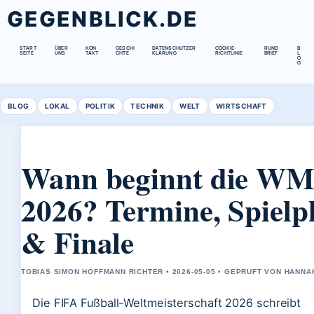
GEGENBLICK.DE
START
ÜBER
KON
GESCHI
DATENSCHUTZER
COOKIE-
RUND
B
SEITE
UNS
TAKT
CHTE
KLÄRUNG
RICHTLINIE
BRIEF
L
O
G
BLOG
LOKAL
POLITIK
TECHNIK
WELT
WIRTSCHAFT
Wann beginnt die W
2026? Termine, Spielp
& Finale
TOBIAS SIMON HOFFMANN RICHTER • 2026-05-05 • GEPRUFT VON HANNA
Die FIFA Fußball-Weltmeisterschaft 2026 schreibt