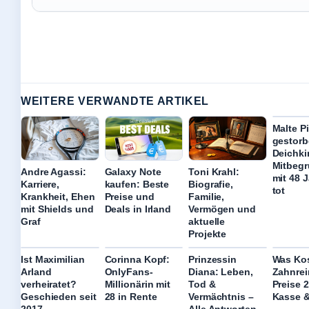
WEITERE VERWANDTE ARTIKEL
Malte Pi
gestorb
Deichki
Mitbegr
Andre Agassi:
Galaxy Note
Toni Krahl:
mit 48 
Karriere,
kaufen: Beste
Biografie,
tot
Krankheit, Ehen
Preise und
Familie,
mit Shields und
Deals in Irland
Vermögen und
Graf
aktuelle
Projekte
Ist Maximilian
Corinna Kopf:
Prinzessin
Was Kos
Arland
OnlyFans-
Diana: Leben,
Zahnrei
verheiratet?
Millionärin mit
Tod &
Preise 
Geschieden seit
28 in Rente
Vermächtnis –
Kasse &