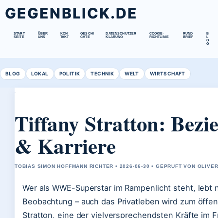
GEGENBLICK.DE
START
ÜBER
KON
GESCHI
DATENSCHUTZER
COOKIE-
RUND
B
SEITE
UNS
TAKT
CHTE
KLÄRUNG
RICHTLINIE
BRIEF
L
O
G
BLOG
LOKAL
POLITIK
TECHNIK
WELT
WIRTSCHAFT
Tiffany Stratton: Bezi
& Karriere
TOBIAS SIMON HOFFMANN RICHTER • 2026-06-30 • GEPRUFT VON OLIVE
Wer als WWE-Superstar im Rampenlicht steht, lebt n
Beobachtung – auch das Privatleben wird zum öffen
Stratton, eine der vielversprechendsten Kräfte im 