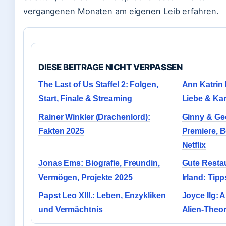
vergangenen Monaten am eigenen Leib erfahren.
DIESE BEITRAGE NICHT VERPASSEN
The Last of Us Staffel 2: Folgen,
Ann Katrin
Start, Finale & Streaming
Liebe & Kar
Rainer Winkler (Drachenlord):
Ginny & Ge
Fakten 2025
Premiere, B
Netflix
Jonas Ems: Biografie, Freundin,
Gute Restau
Vermögen, Projekte 2025
Irland: Ti
Papst Leo XIII.: Leben, Enzykliken
Joyce Ilg: 
und Vermächtnis
Alien-Theor