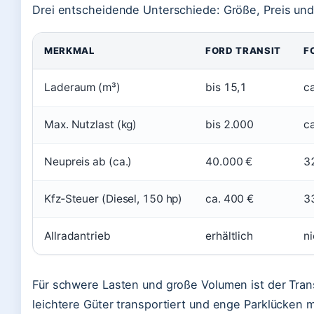
Drei entscheidende Unterschiede: Größe, Preis und
MERKMAL
FORD TRANSIT
F
Laderaum (m³)
bis 15,1
ca
Max. Nutzlast (kg)
bis 2.000
c
Neupreis ab (ca.)
40.000 €
3
Kfz‑Steuer (Diesel, 150 hp)
ca. 400 €
3
Allradantrieb
erhältlich
ni
Für schwere Lasten und große Volumen ist der Trans
leichtere Güter transportiert und enge Parklücken m