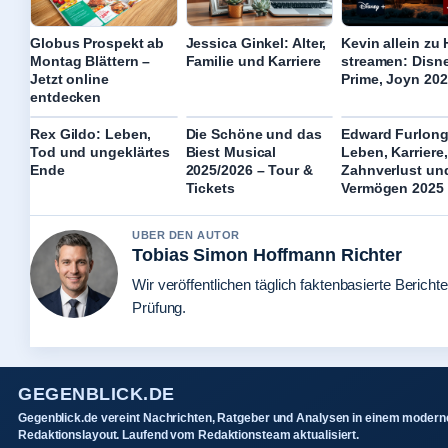
Globus Prospekt ab
Jessica Ginkel: Alter,
Kevin allein zu
Montag Blättern –
Familie und Karriere
streamen: Disn
Jetzt online
Prime, Joyn 20
entdecken
Rex Gildo: Leben,
Die Schöne und das
Edward Furlong
Tod und ungeklärtes
Biest Musical
Leben, Karriere,
Ende
2025/2026 – Tour &
Zahnverlust un
Tickets
Vermögen 2025
UBER DEN AUTOR
Tobias Simon Hoffmann Richter
Wir veröffentlichen täglich faktenbasierte Berichte
Prüfung.
GEGENBLICK.DE
Gegenblick.de vereint Nachrichten, Ratgeber und Analysen in einem modern
Redaktionslayout. Laufend vom Redaktionsteam aktualisiert.