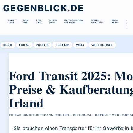
GEGENBLICK.DE
START
ÜBER
KON
GESCHI
DATENSCHUTZER
COOKIE-
RUND
B
SEITE
UNS
TAKT
CHTE
KLÄRUNG
RICHTLINIE
BRIEF
L
O
G
BLOG
LOKAL
POLITIK
TECHNIK
WELT
WIRTSCHAFT
Ford Transit 2025: Mo
Preise & Kaufberatung
Irland
TOBIAS SIMON HOFFMANN RICHTER • 2026-06-24 • GEPRUFT VON HANNA
Sie brauchen einen Transporter für Ihr Gewerbe in 