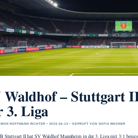
 Waldhof – Stuttgart II
r 3. Liga
IMON HOFFMANN RICHTER • 2026-04-15 • GEPRUFT VON SOFIA WAGNER
fB Stuttgart II hat SV Waldhof Mannheim in der 3. Liga mit 3:1 besieg