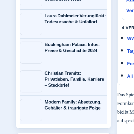
Ver
Laura Dahlmeier Verunglückt:
Todesursache & Unfallort
4 VE
WWW
Buckingham Palace: Infos,
Preise & Geschichte 2024
Tat
For
Christian Tramitz:
Ali
Privatleben, Familie, Karriere
– Steckbrief
Das Spie
Modern Family: Absetzung,
Formkurv
Gehälter & traurigste Folge
bleibt M
auf spezi