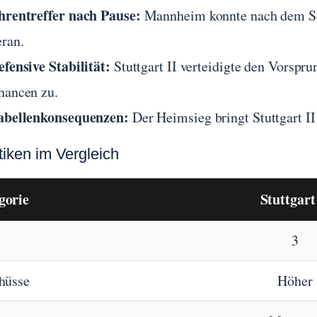
hrentreffer nach Pause:
Mannheim konnte nach dem Sei
eran.
efensive Stabilität:
Stuttgart II verteidigte den Vorspru
hancen zu.
abellenkonsequenzen:
Der Heimsieg bringt Stuttgart I
tiken im Vergleich
gorie
Stuttgart
3
hüsse
Höher