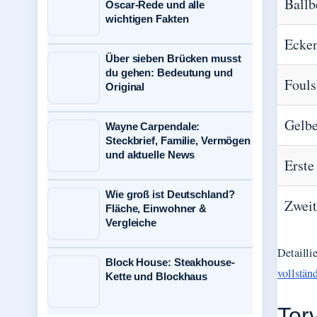
Ballb
Oscar-Rede und alle
wichtigen Fakten
Ecke
Über sieben Brücken musst
du gehen: Bedeutung und
Fouls
Original
Gelbe
Wayne Carpendale:
Steckbrief, Familie, Vermögen
und aktuelle News
Erste
Wie groß ist Deutschland?
Zweit
Fläche, Einwohner &
Vergleiche
Detailli
Block House: Steakhouse-
vollstän
Kette und Blockhaus
Tor