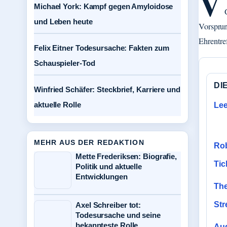
V
Michael York: Kampf gegen Amyloidose
und Leben heute
Vorspru
Ehrentre
Felix Eitner Todesursache: Fakten zum
Schauspieler-Tod
DI
Winfried Schäfer: Steckbrief, Karriere und
aktuelle Rolle
Lee
MEHR AUS DER REDAKTION
Rob
Mette Frederiksen: Biografie,
Tic
Politik und aktuelle
Entwicklungen
The
Str
Axel Schreiber tot:
Todesursache und seine
bekannteste Rolle
Aud