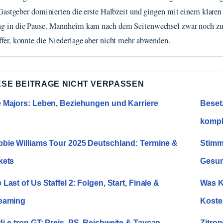
Gastgeber dominierten die erste Halbzeit und gingen mit einem klaren
ng in die Pause. Mannheim kam nach dem Seitenwechsel zwar noch z
ffer, konnte die Niederlage aber nicht mehr abwenden.
ESE BEITRAGE NICHT VERPASSEN
 Majors: Leben, Beziehungen und Karriere
Beset
kompl
bie Williams Tour 2025 Deutschland: Termine &
Stimm
kets
Gesun
 Last of Us Staffel 2: Folgen, Start, Finale &
Was K
eaming
Koste
i e-tron GT: Preis, PS, Reichweite & Taycan-
Zitro