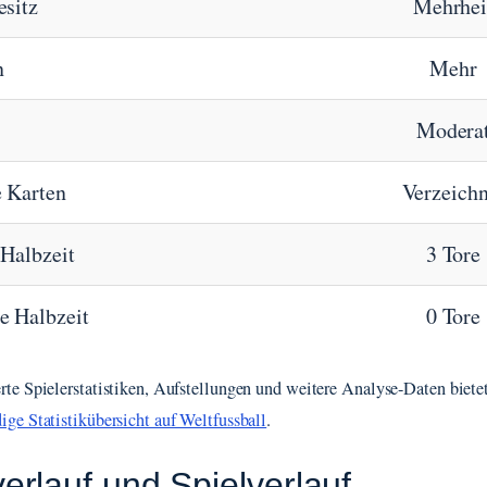
esitz
Mehrhei
n
Mehr
Modera
 Karten
Verzeichn
 Halbzeit
3 Tore
e Halbzeit
0 Tore
erte Spielerstatistiken, Aufstellungen und weitere Analyse-Daten biete
dige Statistikübersicht auf Weltfussball
.
verlauf und Spielverlauf