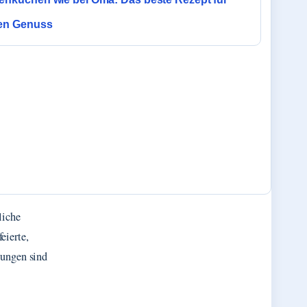
gen Genuss
liche
eierte,
lungen sind