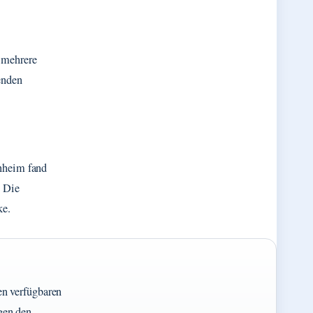
h mehrere
enden
nnheim fand
. Die
ke.
en verfügbaren
gen den