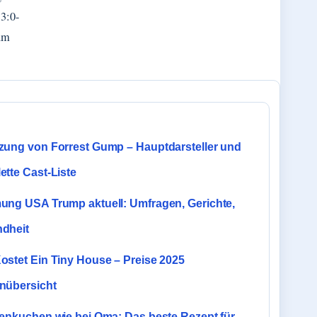
 3:0-
um
zung von Forrest Gump – Hauptdarsteller und
ette Cast-Liste
ung USA Trump aktuell: Umfragen, Gerichte,
dheit
ostet Ein Tiny House – Preise 2025
nübersicht
nenkuchen wie bei Oma: Das beste Rezept für