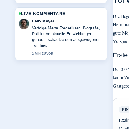
LIVE-KOMMENTARE
Die Bege
Laura Becker
Heimmann
Hilfreicher Kontext zu Axel Schreiber
gute Mög
tot: Todesursache und seine
bekannteste.... Bitte haltet diesen
Vorsprun
Liveticker aktuell.
Erste
4 MIN ZUVOR
Der 3:0-
kaum Zug
Gastgebe
HI
Exakt
Quell