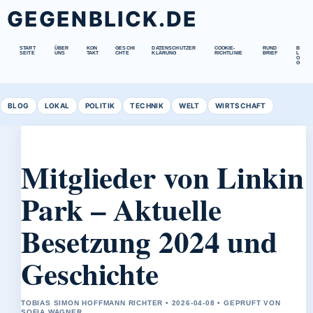
GEGENBLICK.DE
START
ÜBER
KON
GESCHI
DATENSCHUTZER
COOKIE-
RUND
B
SEITE
UNS
TAKT
CHTE
KLÄRUNG
RICHTLINIE
BRIEF
L
O
G
BLOG
LOKAL
POLITIK
TECHNIK
WELT
WIRTSCHAFT
Mitglieder von Linkin
Park – Aktuelle
Besetzung 2024 und
Geschichte
TOBIAS SIMON HOFFMANN RICHTER • 2026-04-08 • GEPRUFT VON
SOFIA WAGNER