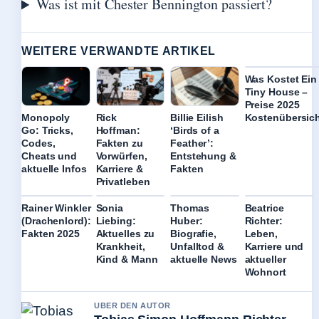
Was ist mit Chester Bennington passiert?
WEITERE VERWANDTE ARTIKEL
Was Kostet Ein
Tiny House –
Preise 2025
Kostenübersic
Monopoly
Rick
Billie Eilish
Go: Tricks,
Hoffman:
‘Birds of a
Codes,
Fakten zu
Feather’:
Cheats und
Vorwürfen,
Entstehung &
aktuelle Infos
Karriere &
Fakten
Privatleben
Rainer Winkler
Sonia
Thomas
Beatrice
(Drachenlord):
Liebing:
Huber:
Richter:
Fakten 2025
Aktuelles zu
Biografie,
Leben,
Krankheit,
Unfalltod &
Karriere und
Kind & Mann
aktuelle News
aktueller
Wohnort
UBER DEN AUTOR