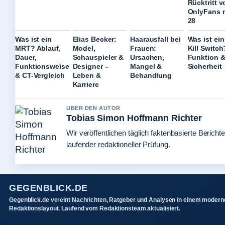
Rücktritt v
OnlyFans 
28
Was ist ein
Elias Becker:
Haarausfall bei
Was ist ei
MRT? Ablauf,
Model,
Frauen:
Kill Switch
Dauer,
Schauspieler &
Ursachen,
Funktion 
Funktionsweise
Designer –
Mangel &
Sicherheit
& CT-Vergleich
Leben &
Behandlung
Karriere
UBER DEN AUTOR
Tobias Simon Hoffmann Richter
Wir veröffentlichen täglich faktenbasierte Berichte
laufender redaktioneller Prüfung.
GEGENBLICK.DE
Gegenblick.de vereint Nachrichten, Ratgeber und Analysen in einem modern
Redaktionslayout. Laufend vom Redaktionsteam aktualisiert.