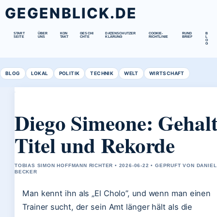
GEGENBLICK.DE
START
ÜBER
KON
GESCHI
DATENSCHUTZER
COOKIE-
RUND
B
SEITE
UNS
TAKT
CHTE
KLÄRUNG
RICHTLINIE
BRIEF
L
O
G
BLOG
LOKAL
POLITIK
TECHNIK
WELT
WIRTSCHAFT
Diego Simeone: Gehalt
Titel und Rekorde
TOBIAS SIMON HOFFMANN RICHTER • 2026-06-22 • GEPRUFT VON DANIEL
BECKER
Man kennt ihn als „El Cholo”, und wenn man einen
Trainer sucht, der sein Amt länger hält als die